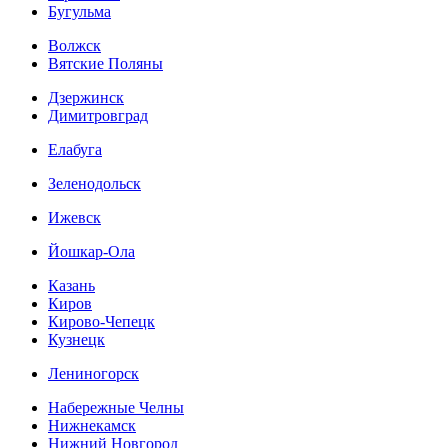
Бугульма
Волжск
Вятские Поляны
Дзержинск
Димитровград
Елабуга
Зеленодольск
Ижевск
Йошкар-Ола
Казань
Киров
Кирово-Чепецк
Кузнецк
Лениногорск
Набережные Челны
Нижнекамск
Нижний Новгород