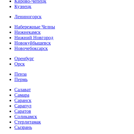
Кирово-Чепецк
Кузнецк
Лениногорск
Набережные Челны
Нижнекамск
Нижний Новгород
Новокуйбышевск
Новочебоксарск
Оренбург
Орск
Пенза
Пермь
Салават
Самара
Саранск
Сарапул
Саратов
Соликамск
Стерлитамак
Сызрань