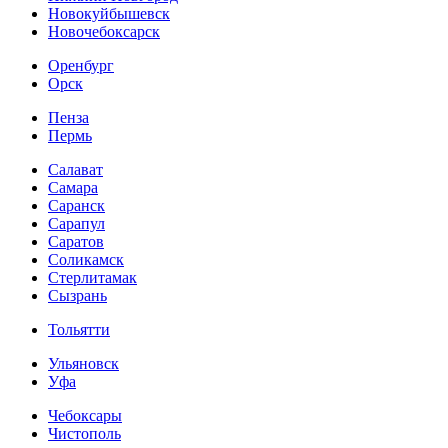
Новокуйбышевск
Новочебоксарск
Оренбург
Орск
Пенза
Пермь
Салават
Самара
Саранск
Сарапул
Саратов
Соликамск
Стерлитамак
Сызрань
Тольятти
Ульяновск
Уфа
Чебоксары
Чистополь