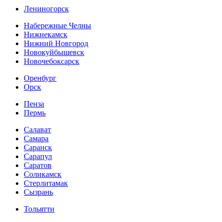
Лениногорск
Набережные Челны
Нижнекамск
Нижний Новгород
Новокуйбышевск
Новочебоксарск
Оренбург
Орск
Пенза
Пермь
Салават
Самара
Саранск
Сарапул
Саратов
Соликамск
Стерлитамак
Сызрань
Тольятти