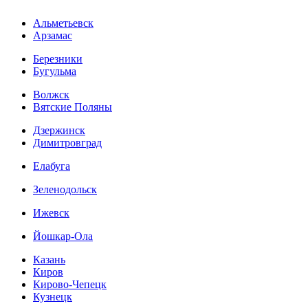
Альметьевск
Арзамас
Березники
Бугульма
Волжск
Вятские Поляны
Дзержинск
Димитровград
Елабуга
Зеленодольск
Ижевск
Йошкар-Ола
Казань
Киров
Кирово-Чепецк
Кузнецк