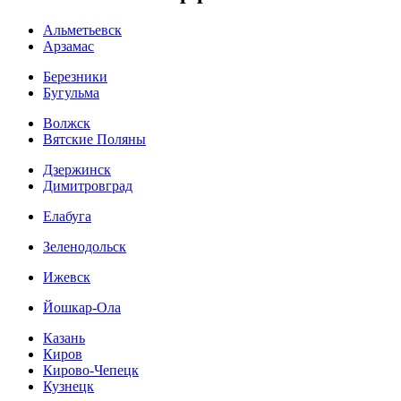
Альметьевск
Арзамас
Березники
Бугульма
Волжск
Вятские Поляны
Дзержинск
Димитровград
Елабуга
Зеленодольск
Ижевск
Йошкар-Ола
Казань
Киров
Кирово-Чепецк
Кузнецк