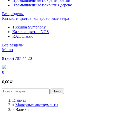
Промышленные покрытия бетон
Промышленные покрытия дерево
Все разделы
Каталоги цветов, колеровочные веера
Tikkurila Symphony
Каталог цветов NCS
RAL Classic
Все разделы
Меню
8 (800) 707-44-20
0
0,00 ₽
Главная
»
Малярные инструменты
»
Валики