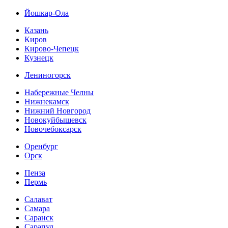
Йошкар-Ола
Казань
Киров
Кирово-Чепецк
Кузнецк
Лениногорск
Набережные Челны
Нижнекамск
Нижний Новгород
Новокуйбышевск
Новочебоксарск
Оренбург
Орск
Пенза
Пермь
Салават
Самара
Саранск
Сарапул