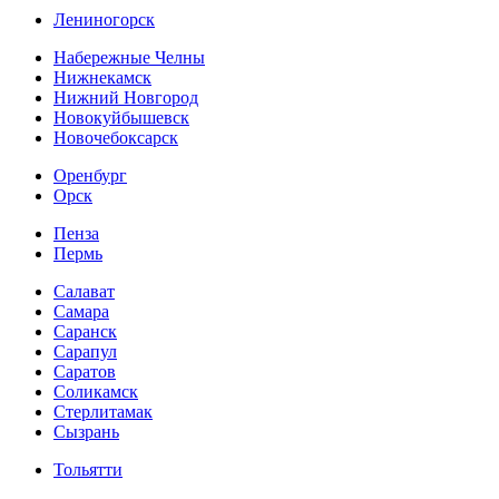
Лениногорск
Набережные Челны
Нижнекамск
Нижний Новгород
Новокуйбышевск
Новочебоксарск
Оренбург
Орск
Пенза
Пермь
Салават
Самара
Саранск
Сарапул
Саратов
Соликамск
Стерлитамак
Сызрань
Тольятти